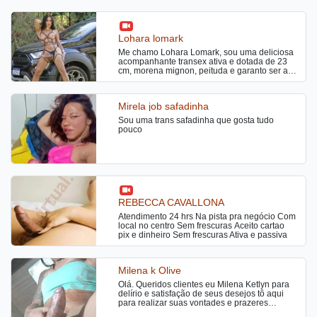
Lohara lomark
Me chamo Lohara Lomark, sou uma deliciosa
acompanhante transex ativa e dotada de 23
cm, morena mignon, peituda e garanto ser a
tenho gozo farto, atendo homens no estilo
namoradinha. Adoro beijos gregos bem
demorados, chupar um rabinho é uma delícia
Mirela job safadinha
e faço uma maravilhosa massagem erótica
relaxante. Também beijo na boca e faço o
Sou uma trans safadinha que gosta tudo
melhor boquete que já provou na sua vida.
pouco
Não perca essa ótima chance e venha logo
me conhecer, sei que você vai adorar me
encontrar.
REBECCA CAVALLONA
Atendimento 24 hrs Na pista pra negócio Com
local no centro Sem frescuras Aceito cartao
pix e dinheiro Sem frescuras Ativa e passiva
Milena k Olive
Olá. Queridos clientes eu Milena Ketlyn para
delírio e satisfação de seus desejos tô aqui
para realizar suas vontades e prazeres
considerada rainha da orgia me procure