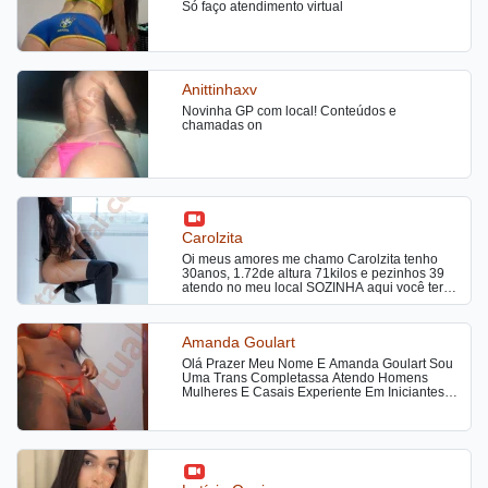
Só faço atendimento virtual
Anittinhaxv
Novinha GP com local! Conteúdos e
chamadas on
Carolzita
Oi meus amores me chamo Carolzita tenho
30anos, 1.72de altura 71kilos e pezinhos 39
atendo no meu local SOZINHA aqui você terá
total discrição ou aonde preferir hotel e motel,
sou uma transex ativa e passiva, super
feminina e maravilhosa, irei fazer você delirar
Amanda Goulart
de prazer. Atendimento também a casais. Se
você procura um atendimento top e
Olá Prazer Meu Nome E Amanda Goulart Sou
maravilhoso, encontrou. Sou uma gata do tipo
Uma Trans Completassa Atendo Homens
fitness, gosto de realizar fetiches, tenho um
Mulheres E Casais Experiente Em Iniciantes E
dote de 19cm, sou estilo namoradinha. Uma
Casais Faço Tudo Ativa Passiva Versátil
bela morena completa ativa e passiva muito
Liberal
safada com um dote bem gostoso para você
que curte ser passivo e um delicioso cuzinho
guloso para quem gosta de socar bem
gostoso uma puta, sempre disponível para
você. Sou uma ativa dominante e passiva