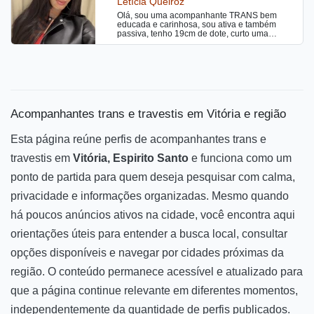
Letícia Queiroz
fogosa, tudo o que deseja. Ao me ligar vai
Olá, sou uma acompanhante TRANS bem
adorar minha linda voz, sempre transmitindo
educada e carinhosa, sou ativa e também
uma boa energia. Disponível também para
passiva, tenho 19cm de dote, curto uma
festinhas privadas. Estou disponível 24 horas,
Putaria bem gostosa sem frescuras, realizo
preciso que você me contate com 30 minutos
fantasias sexuais me chama no pv para mais
de antecedência, uso uma lingerie muito sexy.
informações !
Minhas fotos são recentes e reais. Sou uma
trans muito safada e disposta a fazer loucuras
com você estilo namoradinha do jeito que
você gosta, garanto que não irá se arrepender
e ficará querendo bis. Aceito cartões de
crédito e débito, te darei um atendimento
Acompanhantes trans e travestis em Vitória e região
satisfatório e maravilhoso para você querer
repetir. Estou na cidade, atendo no meu local
super tranquilo ou se preferir em motel e hotel.
Esta página reúne perfis de acompanhantes trans e
Não passe vontade, te surpreenderei na cama
para termos uma safadeza fantástica e
travestis em
Vitória, Espirito Santo
e funciona como um
satisfatória, me contate, beijos.
ponto de partida para quem deseja pesquisar com calma,
privacidade e informações organizadas. Mesmo quando
há poucos anúncios ativos na cidade, você encontra aqui
orientações úteis para entender a busca local, consultar
opções disponíveis e navegar por cidades próximas da
região. O conteúdo permanece acessível e atualizado para
que a página continue relevante em diferentes momentos,
independentemente da quantidade de perfis publicados.