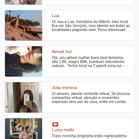
euzinha Milena Ketlyn 💋
Lua
Oi, sou a Lua, moradora de Niterói, meu local
fica em São Gonçalo, mas atendo em todas as
localidades pagando uber. Ficou interessado
pelas fotos e quer saber mais informações,
chama no WhatsApp.
Aimeê hot
Ola, sou aimeê mulher trans bem feminina,
alta 1.86, magra 80kl, bumbum redondinho
natural... Tenho local na Cupecê zona sul --
divisa com diadema perto do Nabuco.
Normalmente tenho horário de noite!!! Meu
cachê já está em preço promocional.... Venha
desfrutar de umas horas de prazer.
Júlia morena
Oi amores, atendo somente virtual, Se procura
companhia virtual, atenção e momentos
especiais sem sair de casa, entre em contato,
Ofereço atendimento totalmente online, com
videochamadas privativas e conteúdos
exclusivos produzidos com muito tesao feitos
para despertar seus desejos, venham me
conhecer.
Luiza mello
Trans novinha programa estilo namoradinha