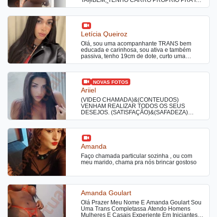
ATÉ VOCÊ. MORO E ATENDO
LITERALMENTE SOZINHA, LOCAL COM
PORTÃO ELETRÔNICO CLIMATIZADO COM
AR E EXTREMAMENTE LIMPO E SEGURO.
babicastellanooficial nos apps vizinhos rs
Letícia Queiroz
Seja direto e objetivo, CHAMAR APENAS SE
Olá, sou uma acompanhante TRANS bem
FOR DO SEU INTERESSE ME CONTRATAR
educada e carinhosa, sou ativa e também
COM VINTE MINUTOS DE ANTECEDÊNCIA!
passiva, tenho 19cm de dote, curto uma
Atendimento de PRIMEIRA QUALIDADE NA
Putaria bem gostosa sem frescuras, realizo
CIDADE, venham se deliciar na grossura de
fantasias sexuais me chama no pv para mais
minhas curvas…. NÃO NEGÓCIO CACHÊ,
informações !
NÃO INSISTA! Grata. Aguardo sua ligação
para realizar seus maiores fetiches, fantasias,
NOVAS FOTOS
prazeres, gozadas, chuva dourada, beijo
Ariiel
grego até logo!!
(VÍDEO CHAMADA)&(CONTEÚDOS)
VENHAM REALIZAR TODOS OS SEUS
DESEJOS. (SATISFAÇÃO)&(SAFADEZA)
GARANTIDO ✅🔥
Amanda
Faço chamada particular sozinha , ou com
meu marido, chama pra nós brincar gostoso
Amanda Goulart
Olá Prazer Meu Nome E Amanda Goulart Sou
Uma Trans Completassa Atendo Homens
Mulheres E Casais Experiente Em Iniciantes E