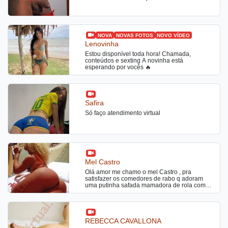
Casais Faço Tudo Ativa Passiva Versátil
Liberal
NOVA
NOVAS FOTOS
NOVO VÍDEO
Lenovinha
Estou disponível toda hora! Chamada,
conteúdos e sexting A novinha está
esperando por vocês 🔥
Safira
Só faço atendimento virtual
Mel Castro
Olá amor me chamo o mel Castro , pra
satisfazer os comedores de rabo q adoram
uma putinha safada mamadora de rola com
um bokete maravilhoso e um cuzao quente e
apertadinho. E comer gostoso o cu dos putos
q amam uma rola grande, grossa e pesada
cheia de leite . Meu programa é sem pressa e
sem frescura , rola beijos na boca , oral no
REBECCA CAVALLONA
pêlo , beijo grego e muito maisss RS. Deixo vc