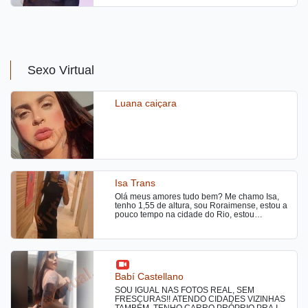
Sexo Virtual
Luana caiçara
Isa Trans
Olá meus amores tudo bem? Me chamo Isa,
tenho 1,55 de altura, sou Roraimense, estou a
pouco tempo na cidade do Rio, estou
disponivel com Local em Ramos, fora de
comunidade, atendo somente sozinha, sou
carinhosa, educada, simpatica, cheirosa, ate
ciosa, tenho experiencia com iniciantes, faço
oral natural, beijo grego, fio terra, beijo na
boca e massagem relaxante, caso queira tirar
Babí Castellano
mais duvidas sobre meu atendimento, é só
entrar em contato, bjs😘
SOU IGUAL NAS FOTOS REAL, SEM
FRESCURAS!! ATENDO CIDADES VIZINHAS
TAMBÉM, TENHO CARRO PRÓPRIO PRA IR