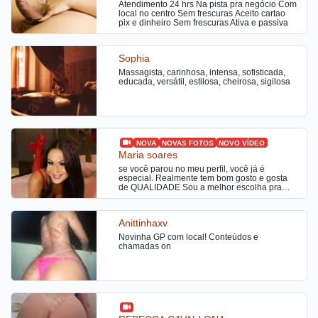
Atendimento 24 hrs Na pista pra negócio Com
a vontade, pois sou comunicativa e
local no centro Sem frescuras Aceito cartao
espontânea. Fico muito excitada , pois não
pix e dinheiro Sem frescuras Ativa e passiva
tomo hormônios femininos. Sou a mesma das
fotos , sem Photoshop e sem enganação... Vc
q tá cansado de se decepcionar com anúncios
fakes por aí , pode vir sem medo q Aki é tudo
Sophia
real e sem mentiras . Trabalho com vídeo
chamada , programa presencial e chamada
Massagista, carinhosa, intensa, sofisticada,
de vídeo tbm . Aguardo seu contato pra gente
educada, versátil, estilosa, cheirosa, sigilosa
gozar bem gostoso juntos .
NOVA
NOVAS FOTOS
NOVO VÍDEO
Maria soares
se você parou no meu perfil, você já é
especial. Realmente tem bom gosto e gosta
de QUALIDADE Sou a melhor escolha pra
quem procura prazer, relaxamento, e
satisfação. Tenho paciência para conduzir um
ótimo momento, fazendo dele especial e
Anittinhaxv
único. Realizo seus fetiches, fantasias e
desejos. Aos marinheiros de primeira viagem,
Novinha GP com local! Conteúdos e
sintam-se seguros estarão em ótimas mãos.
chamadas on
Se procura uma companhia para esse
momento, essa loira é sua melhor opção!
Vamos delirar de prazer juntos? Vamos juntos
nessa