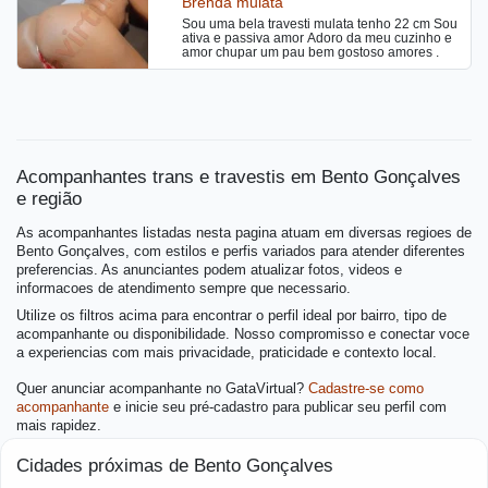
Brenda mulata
mais duvidas sobre meu atendimento, é só
entrar em contato, bjs😘
Sou uma bela travesti mulata tenho 22 cm Sou
ativa e passiva amor Adoro da meu cuzinho e
amor chupar um pau bem gostoso amores .
Acompanhantes trans e travestis em Bento Gonçalves
e região
As acompanhantes listadas nesta pagina atuam em diversas regioes de
Bento Gonçalves, com estilos e perfis variados para atender diferentes
preferencias. As anunciantes podem atualizar fotos, videos e
informacoes de atendimento sempre que necessario.
Utilize os filtros acima para encontrar o perfil ideal por bairro, tipo de
acompanhante ou disponibilidade. Nosso compromisso e conectar voce
a experiencias com mais privacidade, praticidade e contexto local.
Quer anunciar acompanhante no GataVirtual?
Cadastre-se como
acompanhante
e inicie seu pré-cadastro para publicar seu perfil com
mais rapidez.
Cidades próximas de Bento Gonçalves