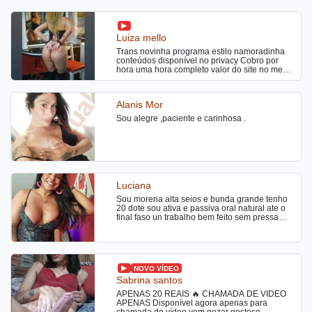
Luiza mello
Trans novinha programa estilo namoradinha
conteúdos disponível no privacy Cobro por
hora uma hora completo valor do site no meu
local Saídas a combinar
Alanis Mor
Sou alegre ,paciente e carinhosa .
Luciana
Sou morena alta seios e bunda grande tenho
20 dote sou ativa e passiva oral natural ate o
final faso un trabalho bem feito sem pressa
beijo de língua tbm faso massagens atendo
24 hrs
NOVO VÍDEO
Sabrina santos
APENAS 20 REAIS 🔥 CHAMADA DE VÍDEO
APENAS Disponível agora apenas para
chamada de vídeo vem gozar gostoso