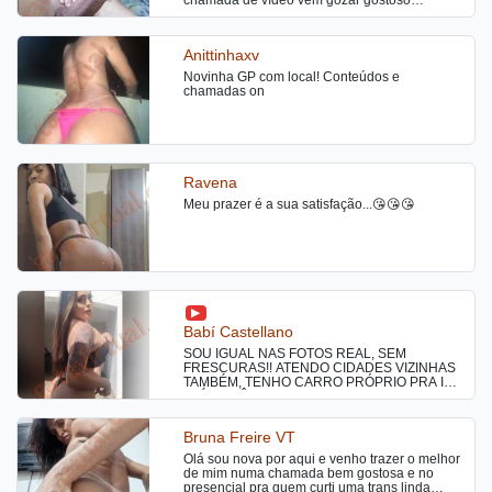
comigo,ativa e passiva na medida certa uso
brinquedos gozo junto com você, interação
completa
Anittinhaxv
Novinha GP com local! Conteúdos e
chamadas on
Ravena
Meu prazer é a sua satisfação...😘😘😘
Babí Castellano
SOU IGUAL NAS FOTOS REAL, SEM
FRESCURAS!! ATENDO CIDADES VIZINHAS
TAMBÉM, TENHO CARRO PRÓPRIO PRA IR
ATÉ VOCÊ. MORO E ATENDO
LITERALMENTE SOZINHA, LOCAL COM
PORTÃO ELETRÔNICO CLIMATIZADO COM
Bruna Freire VT
AR E EXTREMAMENTE LIMPO E SEGURO.
babicastellanooficial nos apps vizinhos rs
Olá sou nova por aqui e venho trazer o melhor
Seja direto e objetivo, CHAMAR APENAS SE
de mim numa chamada bem gostosa e no
FOR DO SEU INTERESSE ME CONTRATAR
presencial pra quem curti uma trans linda