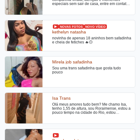
e ficará querendo bis. Aceito cartões de
especiais sem sair de casa, entre em contato,
crédito e débito, te darei um atendimento
Ofereço atendimento totalmente online, com
satisfatório e maravilhoso para você querer
videochamadas privativas e conteúdos
repetir. Estou na cidade, atendo no meu local
exclusivos produzidos com muito tesao feitos
super tranquilo ou se preferir em motel e hotel.
para despertar seus desejos, venham me
Não passe vontade, te surpreenderei na cama
conhecer.
NOVAS FOTOS
NOVO VÍDEO
para termos uma safadeza fantástica e
satisfatória, me contate, beijos.
kethelyn natasha
novinha de apenas 18 aninhos bem safadinha
e cheia de fetiches 🔥🙃
Mirela job safadinha
Sou uma trans safadinha que gosta tudo
pouco
Isa Trans
Olá meus amores tudo bem? Me chamo Isa,
tenho 1,55 de altura, sou Roraimense, estou a
pouco tempo na cidade do Rio, estou
disponivel com Local em Ramos, fora de
comunidade, atendo somente sozinha, sou
carinhosa, educada, simpatica, cheirosa, ate
ciosa, tenho experiencia com iniciantes, faço
oral natural, beijo grego, fio terra, beijo na
boca e massagem relaxante, caso queira tirar