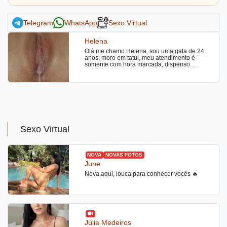
Telegram
WhatsApp
Sexo Virtual
Helena
Olá me chamo Helena, sou uma gata de 24
anos, moro em tatui, meu atendimento é
somente com hora marcada, dispenso
curiosos. Garanto que não vai se arrepender.
Sem frescuras e cheirosa, atendimento super
profissional.
Sexo Virtual
NOVA
NOVAS FOTOS
June
Nova aqui, louca para conhecer vocês 🔥
Júlia Medeiros