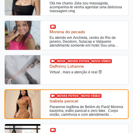
Olá me chamo Júlia sou massagista,
acompanha-te venha agendar uma deliciosa
massagem cmg
Morena do pecado
Eu atendo em Anchieta, centro do Rio de
janeiro, Deodoro, Sulacap e Valqueire
atendimento somente em hotel Sou uma
mulher carinhosa, atenciosa e discreta. Gosto
de proporcionar momentos únicos, com muito
respeito e prazer. Atendimento sem pressa,
para você relaxar e aproveitar cada instante.”
NOVA
NOVAS FOTOS
NOVO VÍDEO
💕🥰
Dafhinny Lohanne
Virtual , mais a atenção é real 😈
NOVAS FOTOS
NOVO VÍDEO
Isabela panicat
Paraense legítima de Belém do Pará! Morena
baixinha, estilo panicat e zero fake . Corpo
violão, carinhosa e com atendimento
impecável. Venha se surpreender com o
charme do nordeste!