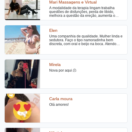
Mari Massagens e Virtual
A modalidade da terapia lingam trabalha
questões de disfunções, perda de libido,
melhora a questão da ereção, aumenta o
tamanho peniano e prolonga o tempo de
ejaculação, proporcionando vários benefícios
físicos e mentais, além de incluir a ejaculação
Elen
no final. Lembre-se também que a conotação
sexual, a penetração, é um falso relaxamento,
Uma companhia de qualidade. Mulher linda e
sedutora. Faço o tipo namoradinha bem
discreta, com oral e beijo na boca. Atendo
somente em motéis e hotéis. Não atendo a
domicílio. Disponibilidade nos sete dias da
semana. Atendo homens, mulheres e casais.
Contato apenas por WhatsApp: 51 981945925
Valor por 1h: R$ 200,00
Mirela
Nova por aqui 🫠
Carla moura
Olá amores!