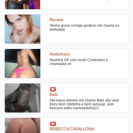
crédito e débito, te darei um atendimento
beijo de língua tbm faso massagens atendo
satisfatório e maravilhoso para você querer
24 hrs
repetir. Estou na cidade, atendo no meu local
super tranquilo ou se preferir em motel e hotel.
Não passe vontade, te surpreenderei na cama
Renata
para termos uma safadeza fantástica e
satisfatória, me contate, beijos.
Venha gozar comigo gostoso me chama no
watssapp
Anittinhaxv
Novinha GP com local! Conteúdos e
chamadas on
Babi
Olá meus amores me chamo Babi são uma
trans bem nifetinha e bem sensual, sem
frescura estilo namoradinha❤️‍🔥
REBECCA CAVALLONA