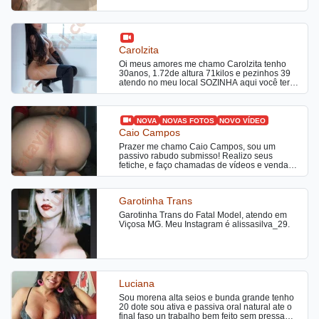
Vamos delirar de prazer juntos? Vamos juntos
nessa
Carolzita
Oi meus amores me chamo Carolzita tenho
30anos, 1.72de altura 71kilos e pezinhos 39
atendo no meu local SOZINHA aqui você terá
total discrição ou aonde preferir hotel e motel,
sou uma transex ativa e passiva, super
feminina e maravilhosa, irei fazer você delirar
de prazer. Atendimento também a casais. Se
NOVA
NOVAS FOTOS
NOVO VÍDEO
você procura um atendimento top e
Caio Campos
maravilhoso, encontrou. Sou uma gata do tipo
Prazer me chamo Caio Campos, sou um
fitness, gosto de realizar fetiches, tenho um
passivo rabudo submisso! Realizo seus
dote de 19cm, sou estilo namoradinha. Uma
fetiche, e faço chamadas de vídeos e vendas
bela morena completa ativa e passiva muito
de conteúdos!
safada com um dote bem gostoso para você
que curte ser passivo e um delicioso cuzinho
guloso para quem gosta de socar bem
Garotinha Trans
gostoso uma puta, sempre disponível para
você. Sou uma ativa dominante e passiva
Garotinha Trans do Fatal Model, atendo em
fogosa, tudo o que deseja. Ao me ligar vai
Viçosa MG. Meu Instagram é alissasilva_29.
adorar minha linda voz, sempre transmitindo
uma boa energia. Disponível também para
festinhas privadas. Estou disponível 24 horas,
preciso que você me contate com 30 minutos
de antecedência, uso uma lingerie muito sexy.
Minhas fotos são recentes e reais. Sou uma
Luciana
trans muito safada e disposta a fazer loucuras
com você estilo namoradinha do jeito que
Sou morena alta seios e bunda grande tenho
você gosta, garanto que não irá se arrepender
20 dote sou ativa e passiva oral natural ate o
e ficará querendo bis. Aceito cartões de
final faso un trabalho bem feito sem pressa