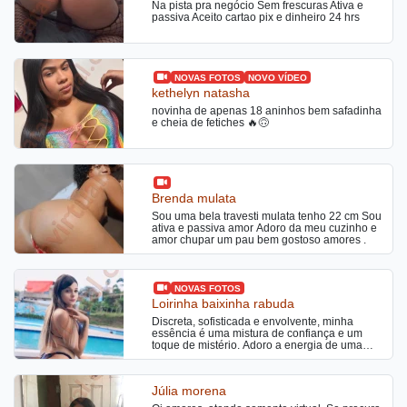
Na pista pra negócio Sem frescuras Ativa e
passiva Aceito cartao pix e dinheiro 24 hrs
NOVAS FOTOS
NOVO VÍDEO
kethelyn natasha
novinha de apenas 18 aninhos bem safadinha
e cheia de fetiches 🔥🙃
Brenda mulata
Sou uma bela travesti mulata tenho 22 cm Sou
ativa e passiva amor Adoro da meu cuzinho e
amor chupar um pau bem gostoso amores .
NOVAS FOTOS
Loirinha baixinha rabuda
Discreta, sofisticada e envolvente, minha
essência é uma mistura de confiança e um
toque de mistério. Adoro a energia de uma
boa conversa que me desafia e me fascina,
mas também a quietude intensa de um
momento a dois. Loira do bumbum avantajado
Júlia morena
pronta pra satisfazer seus desejos ocultos.
CONTEÚDOS +18, packs de vídeos pornô e