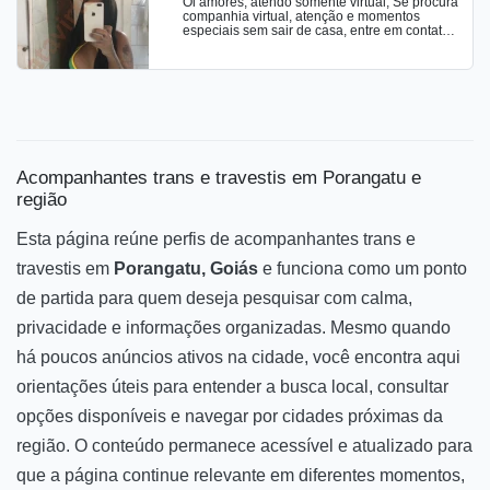
Oi amores, atendo somente virtual, Se procura
conteúdos solo. CHAMADA DE VÍDEO
companhia virtual, atenção e momentos
completa e totalmente safada.
especiais sem sair de casa, entre em contato,
Ofereço atendimento totalmente online, com
videochamadas privativas e conteúdos
exclusivos produzidos com muito tesao feitos
para despertar seus desejos, venham me
conhecer.
Acompanhantes trans e travestis em Porangatu e
região
Esta página reúne perfis de acompanhantes trans e
travestis em
Porangatu, Goiás
e funciona como um ponto
de partida para quem deseja pesquisar com calma,
privacidade e informações organizadas. Mesmo quando
há poucos anúncios ativos na cidade, você encontra aqui
orientações úteis para entender a busca local, consultar
opções disponíveis e navegar por cidades próximas da
região. O conteúdo permanece acessível e atualizado para
que a página continue relevante em diferentes momentos,