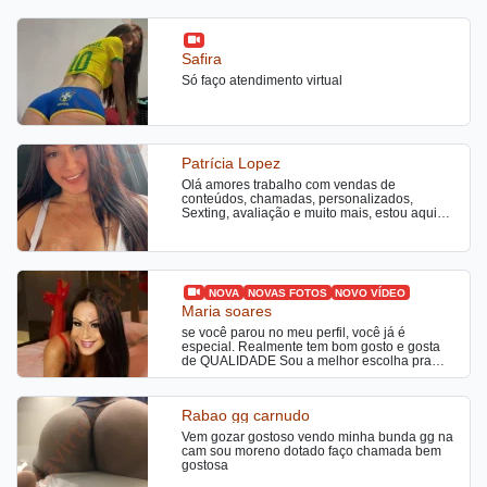
Safira
Só faço atendimento virtual
Patrícia Lopez
Olá amores trabalho com vendas de
conteúdos, chamadas, personalizados,
Sexting, avaliação e muito mais, estou aqui
para realizar as tuas vontades
NOVA
NOVAS FOTOS
NOVO VÍDEO
Maria soares
se você parou no meu perfil, você já é
especial. Realmente tem bom gosto e gosta
de QUALIDADE Sou a melhor escolha pra
quem procura prazer, relaxamento, e
satisfação. Tenho paciência para conduzir um
ótimo momento, fazendo dele especial e
Rabao gg carnudo
único. Realizo seus fetiches, fantasias e
desejos. Aos marinheiros de primeira viagem,
Vem gozar gostoso vendo minha bunda gg na
sintam-se seguros estarão em ótimas mãos.
cam sou moreno dotado faço chamada bem
Se procura uma companhia para esse
gostosa
momento, essa loira é sua melhor opção!