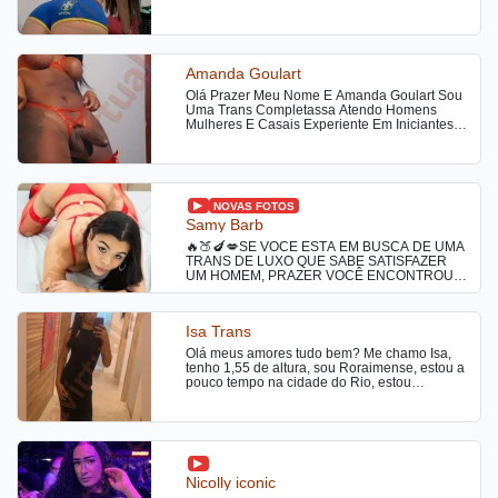
Amanda Goulart
Olá Prazer Meu Nome E Amanda Goulart Sou
Uma Trans Completassa Atendo Homens
Mulheres E Casais Experiente Em Iniciantes E
Casais Faço Tudo Ativa Passiva Versátil
Liberal
NOVAS FOTOS
Samy Barb
🔥🍑🍆💋SE VOCÊ ESTÁ EM BUSCA DE UMA
TRANS DE LUXO QUE SABE SATISFAZER
UM HOMEM, PRAZER VOCÊ ENCONTROU
MEU AMOR❤️❤️❤️ 💃Sou a Samy uma linda
trans com 1,66 de altura , pés 37, corpo em
forma uma bunda grande redondinha , bem
Isa Trans
apertadinha 🫣🤗 muito safada e sagaz com
um pau bem duro que cabe na sua boca e no
Olá meus amores tudo bem? Me chamo Isa,
cuzinho🍑🫣🔥 📳📽️CHAMADA DE VÍDEO
tenho 1,55 de altura, sou Roraimense, estou a
DISPONÍVEL🔞🔥✅✅✅ 🍑🍆PASSIVA E ATIVA
pouco tempo na cidade do Rio, estou
🍑🍆 👩🏻‍❤️‍👨🏻-ESTILO NAMORADINHA SEM
disponivel com Local em Ramos, fora de
FRESCURAS BEIJO NA BOCA SE TIVER
comunidade, atendo somente sozinha, sou
BOA HIGIENE🫦 🍼🫦💦DEUSA DO BOQUETE
carinhosa, educada, simpatica, cheirosa, ate
BEM BABADINHO COM GARGANTA
ciosa, tenho experiencia com iniciantes, faço
PROFUNDA💦🍼🔥 👑❤️TRANQUILA
oral natural, beijo grego, fio terra, beijo na
EDUCADA E CHEIROSA, BOM PAPO✅✅✅ 🏠
boca e massagem relaxante, caso queira tirar
ATENDO COM LOCAL OU NO SEU LOCAL
Nicolly iconic
mais duvidas sobre meu atendimento, é só
OU MOTEL O QUE VOCÊ PREFERIR AMOR
entrar em contato, bjs😘