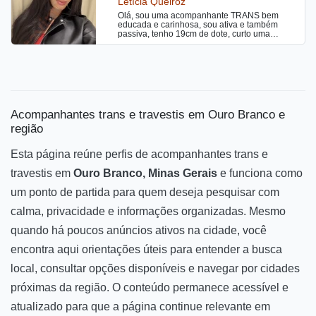
Letícia Queiroz
Olá, sou uma acompanhante TRANS bem
educada e carinhosa, sou ativa e também
passiva, tenho 19cm de dote, curto uma
Putaria bem gostosa sem frescuras, realizo
fantasias sexuais me chama no pv para mais
informações !
Acompanhantes trans e travestis em Ouro Branco e
região
Esta página reúne perfis de acompanhantes trans e
travestis em
Ouro Branco, Minas Gerais
e funciona como
um ponto de partida para quem deseja pesquisar com
calma, privacidade e informações organizadas. Mesmo
quando há poucos anúncios ativos na cidade, você
encontra aqui orientações úteis para entender a busca
local, consultar opções disponíveis e navegar por cidades
próximas da região. O conteúdo permanece acessível e
atualizado para que a página continue relevante em