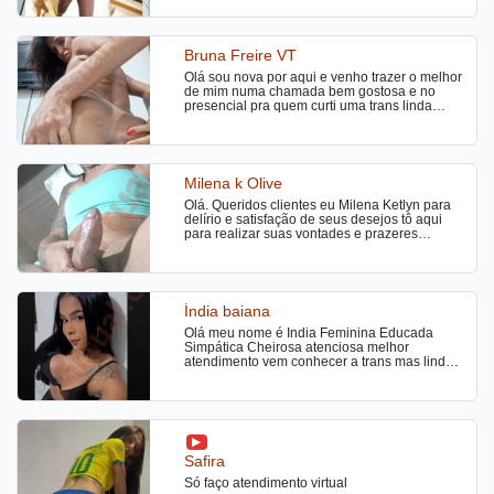
Bruna Freire VT
Olá sou nova por aqui e venho trazer o melhor
de mim numa chamada bem gostosa e no
presencial pra quem curti uma trans linda
cheirosa estilo namoradinha bj na boca sem
frescura virtual ok amores chamada e
conteúdo
Milena k Olive
Olá. Queridos clientes eu Milena Ketlyn para
delírio e satisfação de seus desejos tô aqui
para realizar suas vontades e prazeres
considerada rainha da orgia me procure
euzinha Milena Ketlyn 💋
Índia baiana
Olá meu nome é Índia Feminina Educada
Simpática Cheirosa atenciosa melhor
atendimento vem conhecer a trans mas linda
maravilhosa
Safira
Só faço atendimento virtual