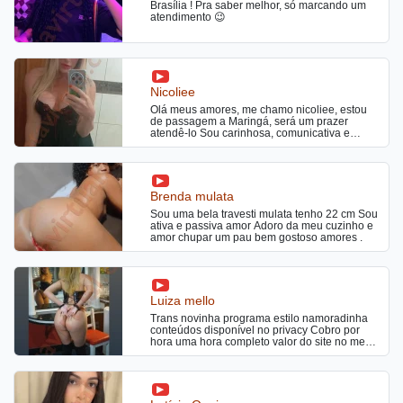
Brasília ! Pra saber melhor, só marcando um
🏠 🟣🟣🟣ASSINE MEUS CONTEÚDOS💜💜💜
atendimento 😉
Nicoliee
Olá meus amores, me chamo nicoliee, estou
de passagem a Maringá, será um prazer
atendê-lo Sou carinhosa, comunicativa e
sigilosa., atendo no meu local, com total
descrição, venha me conhecer.
Brenda mulata
Sou uma bela travesti mulata tenho 22 cm Sou
ativa e passiva amor Adoro da meu cuzinho e
amor chupar um pau bem gostoso amores .
Luiza mello
Trans novinha programa estilo namoradinha
conteúdos disponível no privacy Cobro por
hora uma hora completo valor do site no meu
local Saídas a combinar