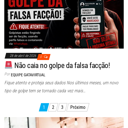
28 de abril de 2026
0
Não caia no golpe da falsa facção!
Por
EQUIPE GATAVIRTUAL
Fique atento e proteja seus dados Nos últimos meses, um novo
tipo de golpe tem se tornado cada vez mais…
Paginação
1
2
3
Próximo
de
posts