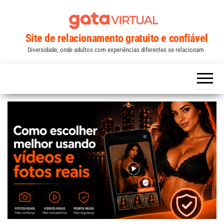
Skip
to
the
Site de relacionamento gratuito e confiável
content
Diversidade, onde adultos com experiências diferentes se relacionam