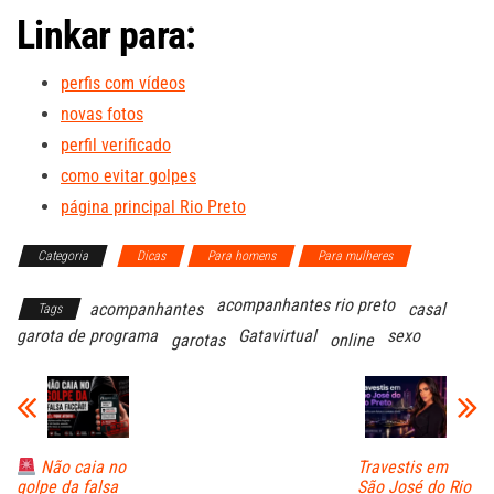
Linkar para:
perfis com vídeos
novas fotos
perfil verificado
como evitar golpes
página principal Rio Preto
Categoria
Dicas
Para homens
Para mulheres
acompanhantes rio preto
acompanhantes
casal
Tags
garota de programa
Gatavirtual
sexo
garotas
online
Travestis em
Não caia no
São José do Rio
golpe da falsa