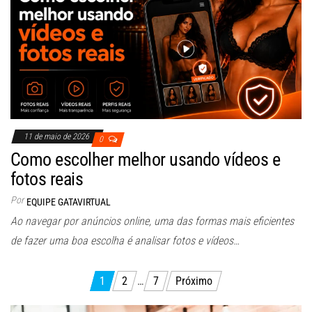
11 de maio de 2026
0
Como escolher melhor usando vídeos e
fotos reais
Por
EQUIPE GATAVIRTUAL
Ao navegar por anúncios online, uma das formas mais eficientes
de fazer uma boa escolha é analisar fotos e vídeos…
Paginação
1
2
…
7
Próximo
de