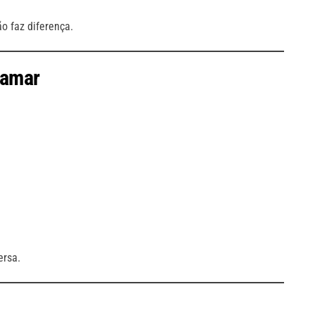
o faz diferença.
hamar
ersa.