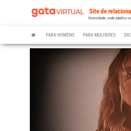
Skip
Site de relacionam
to
Diversidade, onde adultos com
the
content
PARA HOMENS
PARA MULHERES
DI