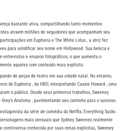
ença bastante ativa, compartilhando tanto momentos
quentes atraem milhões de seguidores que acompanham seu
participações em Euphoria e The White Lotus , a atriz fez
lveu para solidificar seu nome em Hollywood. Sua beleza e
 entrevistas e ensaios fotográficos, o que aumenta o
ialmente aqueles com conteúdo mais explícito.
cipando de peças de teatro em sua cidade natal. No entanto,
enco de Euphoria , da HBO, interpretando Cassie Howard , uma
aram o público. Desde seus primeiros trabalhos, Sweeney
e Grey’s Anatomy , pavimentando seu caminho para o sucesso.
rotagonista da série de comédia da Netflix, Everything Sucks .
m personagens mais sensuais que Sydney Sweeney realmente
e controversa conhecida por suas cenas explícitas, Sweeney