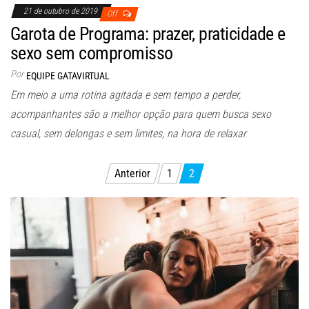
21 de outubro de 2019
Off
Garota de Programa: prazer, praticidade e
sexo sem compromisso
Por
EQUIPE GATAVIRTUAL
Em meio a uma rotina agitada e sem tempo a perder,
acompanhantes são a melhor opção para quem busca sexo
casual, sem delongas e sem limites, na hora de relaxar
Paginação
Anterior
1
2
de
posts